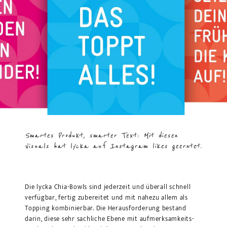
Smartes Produkt, smarter Text: Mit diesen
Visuals hat lycka auf Instagram likes geerntet.
Die lycka Chia-Bowls sind jederzeit und überall schnell
verfügbar, fertig zubereitet und mit nahezu allem als
Topping kombinierbar. Die Heraus­forderung bestand
darin, diese sehr sachliche Ebene mit auf­merk­sam­keits­